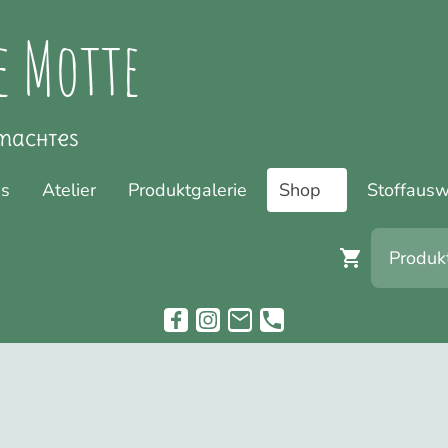
e Motte
machtes
ns
Atelier
Produktgalerie
Shop
Stoffausw