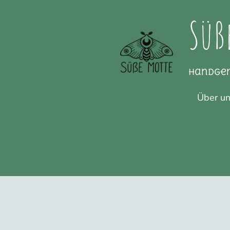
Süß
Handge
Über u