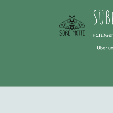
Süß
Handge
Über u