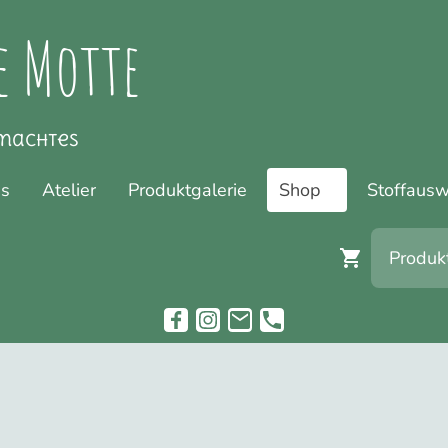
e Motte
machtes
ns
Atelier
Produktgalerie
Shop
Stoffausw