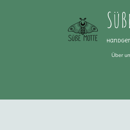
Süß
Handge
Über u