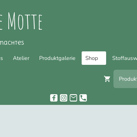
e Motte
machtes
ns
Atelier
Produktgalerie
Shop
Stoffausw